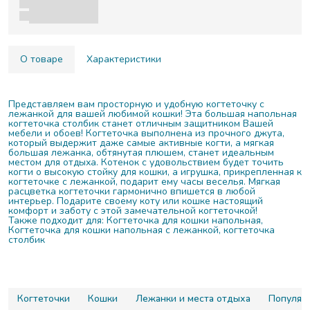
О товаре
Характеристики
Представляем вам просторную и удобную когтеточку с
лежанкой для вашей любимой кошки! Эта большая напольная
когтеточка столбик станет отличным защитником Вашей
мебели и обоев! Когтеточка выполнена из прочного джута,
который выдержит даже самые активные когти, а мягкая
большая лежанка, обтянутая плюшем, станет идеальным
местом для отдыха. Котенок с удовольствием будет точить
когти о высокую стойку для кошки, а игрушка, прикрепленная к
когтеточке с лежанкой, подарит ему часы веселья. Мягкая
расцветка когтеточки гармонично впишется в любой
интерьер. Подарите своему коту или кошке настоящий
комфорт и заботу с этой замечательной когтеточкой!
Также подходит для: Когтеточка для кошки напольная,
Когтеточка для кошки напольная с лежанкой, когтеточка
столбик
Когтеточки
Кошки
Лежанки и места отдыха
Популяр