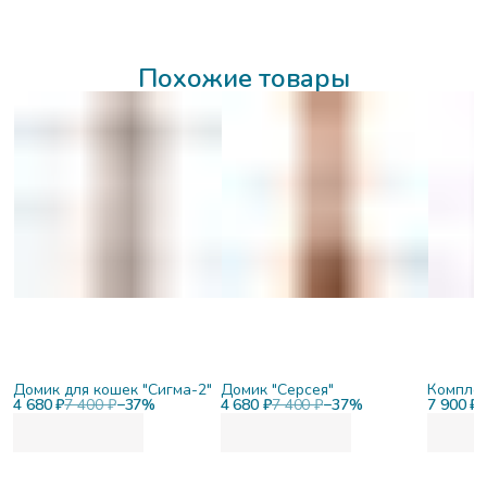
Похожие товары
Домик для кошек "Сигма-2"
Домик "Серсея"
Комплек
4 680 ₽
7 400 ₽
−
37
%
4 680 ₽
7 400 ₽
−
37
%
7 900 ₽
1