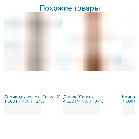
Похожие товары
Домик для кошек "Сигма-2"
Домик "Серсея"
Комплек
4 680 ₽
7 400 ₽
−
37
%
4 680 ₽
7 400 ₽
−
37
%
7 900 ₽
1