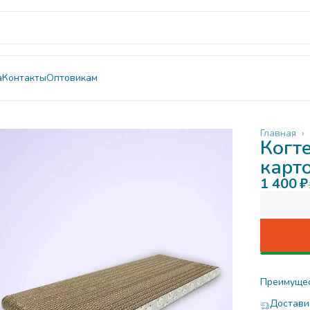
а
Контакты
Оптовикам
Главная
›
Когт
карт
1 400 ₽
Преимуще
Достави