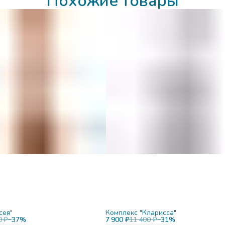
Похожие товары
сея"
Комплекс "Кларисса"
0 ₽
−
37
%
7 900 ₽
11 400 ₽
−
31
%