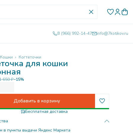
8 (966) 992-14-47
info@7kotikov.ru
Кошки
›
Когтеточки
еточка для кошки
онная
1 650 ₽
−
15
%
Добавить в корзину
Бесплатная доставка
ства
м в пункты выдачи Яндекс Маркета