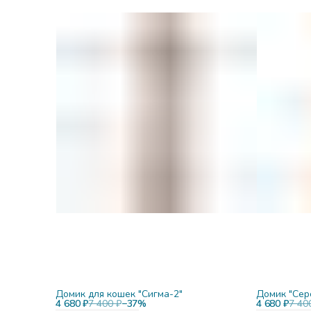
Домик для кошек "Сигма-2"
Домик "Сер
4 680 ₽
7 400 ₽
−
37
%
4 680 ₽
7 40