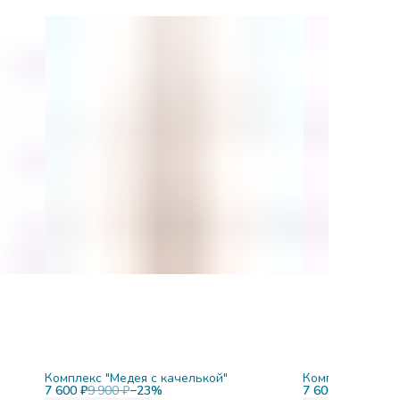
Комплекс "Медея с качелькой"
Комплекс "Меде
7 600 ₽
9 900 ₽
−
23
%
7 600 ₽
9 900 ₽
−