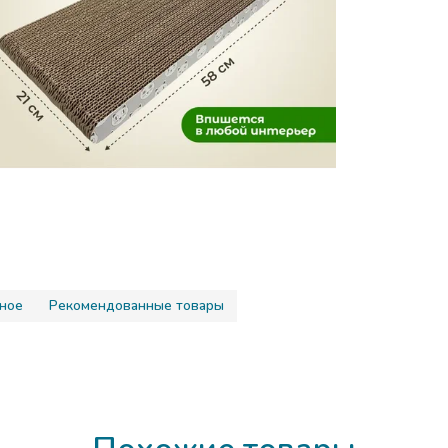
товара
Вес без уп
Упаковка
Комплекта
Ширина п
Материал 
Вид когте
Высота пр
Цвет
Бренд
ное
Рекомендованные товары