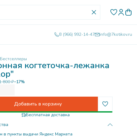
8 (966) 992-14-47
info@7kotikov.ru
Бестселлеры
онная когтеточка-лежанка
ор"
1 800 ₽
−
17
%
Добавить в корзину
Бесплатная доставка
ства
м в пункты выдачи Яндекс Маркета