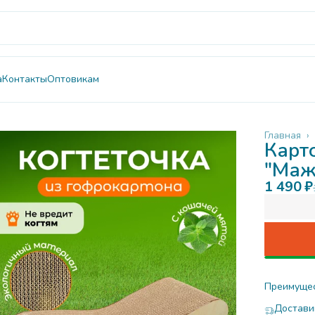
а
Контакты
Оптовикам
Главная
›
Карт
"Маж
1 490 ₽
Преимуще
Достави