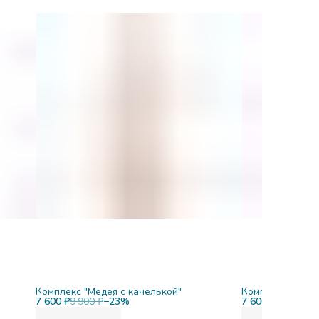
Комплекс "Медея с качелькой"
Комплекс "Меде
7 600 ₽
9 900 ₽
−
23
%
7 600 ₽
9 900 ₽
−