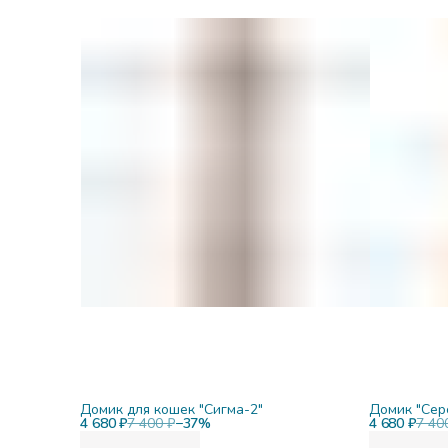
Домик для кошек "Сигма-2"
Домик "Сер
4 680 ₽
7 400 ₽
−
37
%
4 680 ₽
7 40