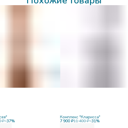
Похожие товары
сея"
Комплекс "Кларисса"
0 ₽
−
37
%
7 900 ₽
11 400 ₽
−
31
%