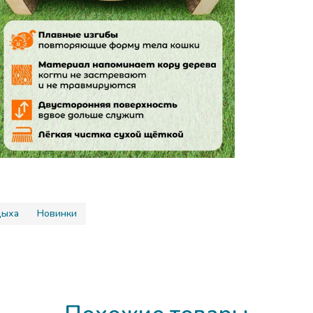
Упаковка
Комплекта
Материал 
Вид когте
Высота пр
дыха
Новинки