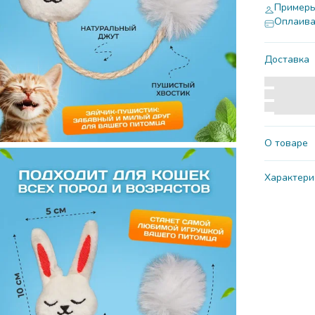
Примерь
Оплаива
Доставка
О товаре
Набор мяг
Характери
это отлич
любимцев.
Артикул
велюра, и
зубов и д
Размер
использова
охотничий
Вид живот
мяты сдел
Страна пр
или кошки
"Зайки с п
Особеннос
настоящий
животных
Важно - в
мяты и ва
Глубина п
компонент
Вид грызу
проконсул