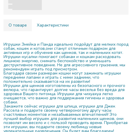
О товаре
Характеристики
Игрушки Змейка и Панда идеально подойдут для мелких пород
собак, кошек и котов,они станут отличным подарком для
активных игр и обучения как щенков, так и маленьких котят.
Игрушки-кусалки помогают собакам и кошкам расходовать
лишнюю энергию, снимать беспокойство и уменьшать
деструктивное поведение. Не для агрессивного грызения, мы
рекомендуем играть под присмотром.
Благодаря своим размерам кошки могут зажимать игрушки
передними лапами и играть с ними задними, что
положительно сказывается на их развитии!
Игрушки для щенков изготовлены из безопасного и прочного
велюра, что гарантирует долгие часы веселья без вреда для
здоровья Вашего питомца. Игрушки для чихуахуа легко
очищаются, что важно для поддержания гигиены и здоровья
собаки.
Закажите сейчас игрушки для шпица, игрушки для Джек
Рассела и подарите своему четвероногому другу часы
счастливых моментов и незабываемых впечатлений! Это
лучший выбор игрушек для развития маленьких щенков, они
позволят им весело и с пользой проводить время. Приобретая
эти игрушки, вы подарите своему любимцу новые
увлекательные развлечения. Он будет вам благодарен!