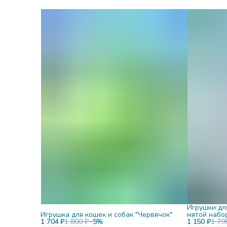
Игрушки дл
Игрушка для кошек и собак "Червячок"
мятой набо
1 704 ₽
1 800 ₽
−
5
%
1 150 ₽
1 79