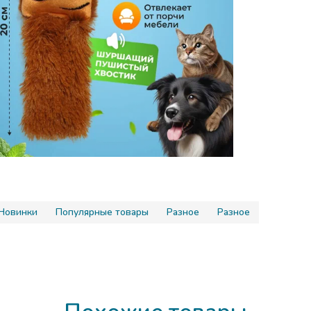
Назначени
животных
Вес товара
Ширина п
Материал 
Высота пр
Цвет
Вид игруш
Бренд
Новинки
Популярные товары
Разное
Разное