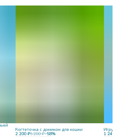
чьей
Когтеточка с домиком для кошки
Игрушки для ко
2 200 ₽
5 200 ₽
−
58
%
1 249 ₽
1 395 ₽
−