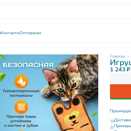
а
Контакты
Оптовикам
Главная
›
Игру
1 243 ₽
Преимуще
Достави
Примерь