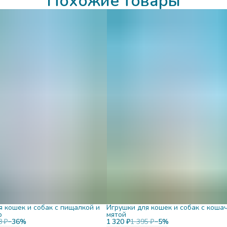
Похожие товары
я кошек и собак с пищалкой и
Игрушки для кошек и собак с коша
р
мятой
8 ₽
−
36
%
1 320 ₽
1 395 ₽
−
5
%