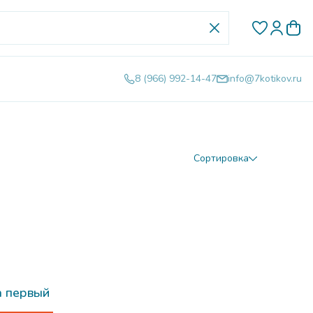
8 (966) 992-14-47
info@7kotikov.ru
Сортировка
а первый