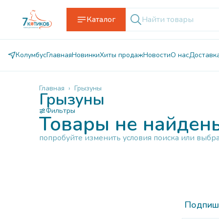
Каталог
Колумбус
Главная
Новинки
Хиты продаж
Новости
О нас
Доставк
Главная
›
Грызуны
Грызуны
Фильтры
Товары не найден
попробуйте изменить условия поиска или выбр
Подпиши