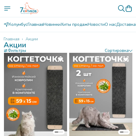
Колумбус
Главная
Новинки
Хиты продаж
Новости
О нас
Доставка
Главная
›
Акции
Акции
Фильтры
Сортировка